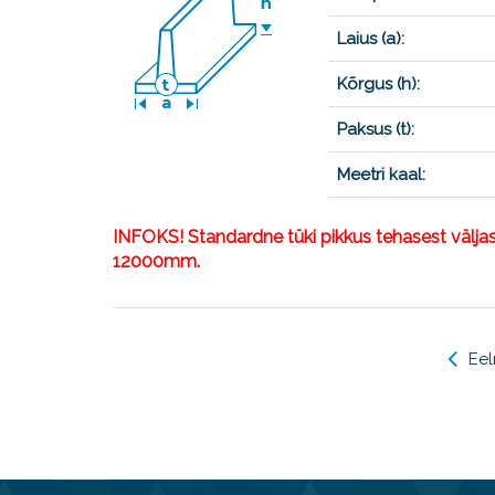
Laius (a):
Kõrgus (h):
Paksus (t):
Meetri kaal:
INFOKS! Standardne tüki pikkus tehasest välj
12000mm.
Ee