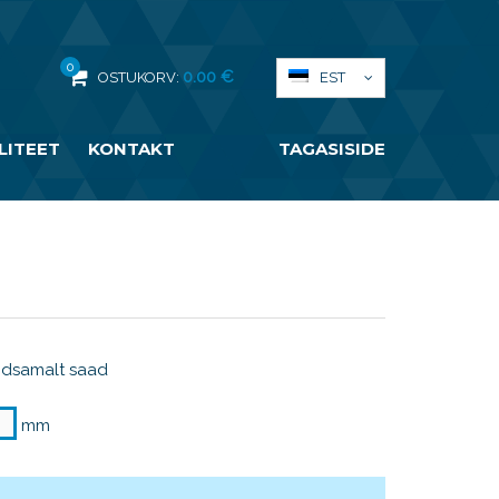
0
0.00
€
EST
OSTUKORV:
LITEET
KONTAKT
TAGASISIDE
odsamalt saad
mm