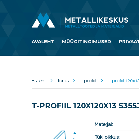
AVALEHT
MÜÜGITINGIMUSED
PRIVAA
Esileht
Teras
T-profiil
T-profiil 120x
T-PROFIIL 120X120X13 S355
Materjal:
Tüki pikkus: