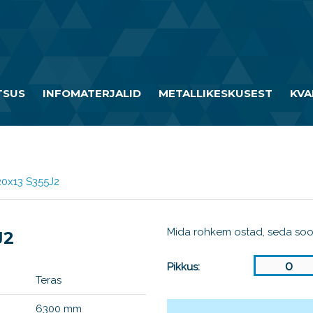
TSUS
INFOMATERJALID
METALLIKESKUSEST
KVA
120x13 S355J2
Mida rohkem ostad, seda so
J2
Pikkus:
Teras
6300 mm