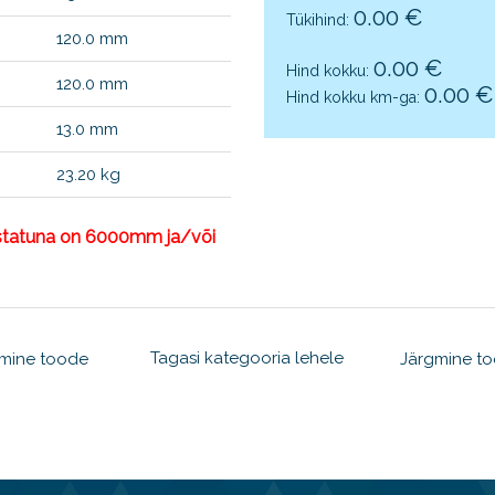
0.00
€
Tükihind:
120.0 mm
0.00
€
Hind kokku:
120.0 mm
0.00
€
Hind kokku km-ga:
13.0 mm
23.20 kg
astatuna on 6000mm ja/või
Tagasi kategooria lehele
lmine toode
Järgmine t