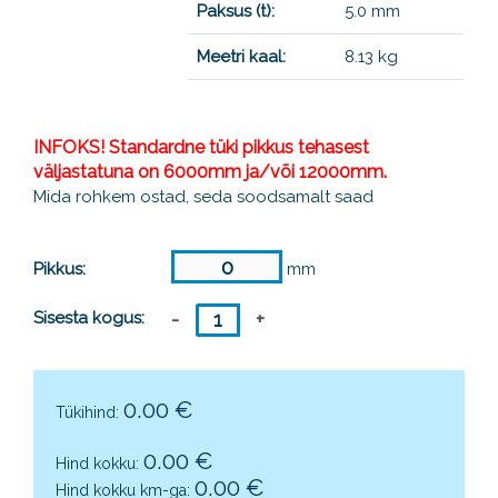
Paksus (t):
5.0 mm
Meetri kaal:
8.13 kg
INFOKS! Standardne tüki pikkus tehasest
väljastatuna on 6000mm ja/või 12000mm.
Mida rohkem ostad, seda soodsamalt saad
Pikkus:
mm
Sisesta kogus:
0.00
€
Tükihind:
0.00
€
Hind kokku:
0.00
€
Hind kokku km-ga: