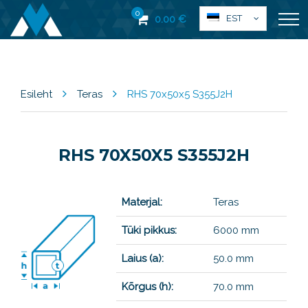
0
EST
0.00
€
Esileht
Teras
RHS 70x50x5 S355J2H
RHS 70X50X5 S355J2H
Materjal:
Teras
Tüki pikkus:
6000 mm
Laius (a):
50.0 mm
Kõrgus (h):
70.0 mm