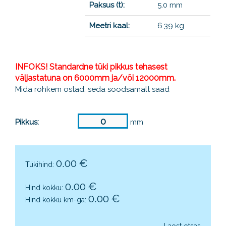
Paksus (t):
5.0 mm
Meetri kaal:
6.39 kg
INFOKS! Standardne tüki pikkus tehasest
väljastatuna on 6000mm ja/või 12000mm.
Mida rohkem ostad, seda soodsamalt saad
Pikkus:
mm
0.00
€
Tükihind:
0.00
€
Hind kokku:
0.00
€
Hind kokku km-ga:
Laost otsas