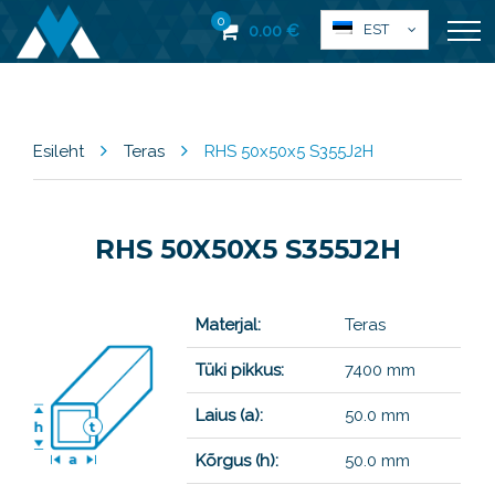
0
EST
0.00
€
Esileht
Teras
RHS 50x50x5 S355J2H
RHS 50X50X5 S355J2H
Materjal:
Teras
Tüki pikkus:
7400 mm
Laius (a):
50.0 mm
Kõrgus (h):
50.0 mm