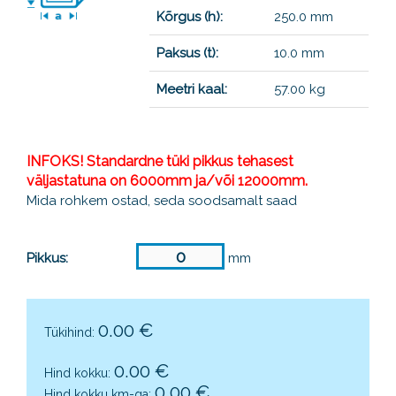
Kõrgus (h):
250.0 mm
Paksus (t):
10.0 mm
Meetri kaal:
57.00 kg
INFOKS! Standardne tüki pikkus tehasest
väljastatuna on 6000mm ja/või 12000mm.
Mida rohkem ostad, seda soodsamalt saad
Pikkus:
mm
0.00
€
Tükihind:
0.00
€
Hind kokku:
0.00
€
Hind kokku km-ga: