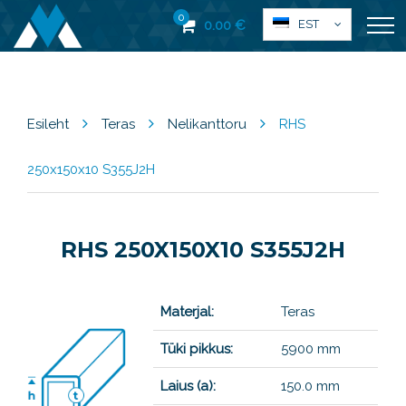
0
EST
0.00
€
Esileht
Teras
Nelikanttoru
RHS
250x150x10 S355J2H
RHS 250X150X10 S355J2H
Materjal:
Teras
Tüki pikkus:
5900 mm
Laius (a):
150.0 mm