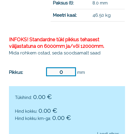
Paksus (t):
8.0 mm
Meetri kaal:
46.50 kg
INFOKS! Standardne tüki pikkus tehasest
väljastatuna on 6000mm ja/või 12000mm.
Mida rohkem ostad, seda soodsamalt saad
Pikkus:
mm
0.00
€
Tükihind:
0.00
€
Hind kokku:
0.00
€
Hind kokku km-ga:
Laost otsas