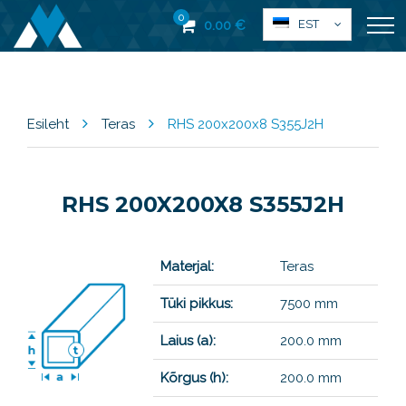
0
EST
0.00
€
Esileht
Teras
RHS 200x200x8 S355J2H
RHS 200X200X8 S355J2H
Materjal:
Teras
Tüki pikkus:
7500 mm
Laius (a):
200.0 mm
Kõrgus (h):
200.0 mm