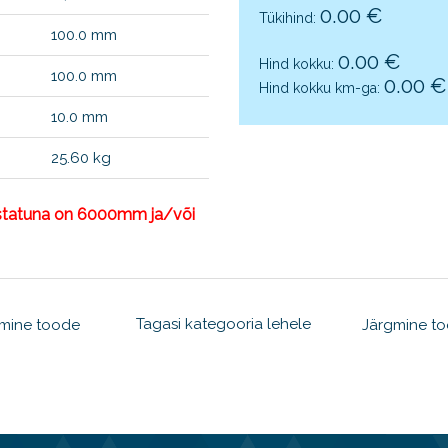
0.00
€
Tükihind:
100.0 mm
0.00
€
Hind kokku:
100.0 mm
0.00
€
Hind kokku km-ga:
10.0 mm
25.60 kg
astatuna on 6000mm ja/või
Tagasi kategooria lehele
lmine toode
Järgmine t