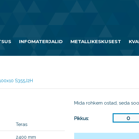
TSUS
INFOMATERJALID
METALLIKESKUSEST
KVA
100x10 S355J2H
Mida rohkem ostad, seda so
Pikkus:
Teras
2400 mm