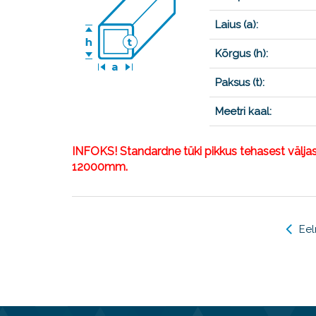
Laius (a):
Kõrgus (h):
Paksus (t):
Meetri kaal:
INFOKS! Standardne tüki pikkus tehasest välj
12000mm.
Ee