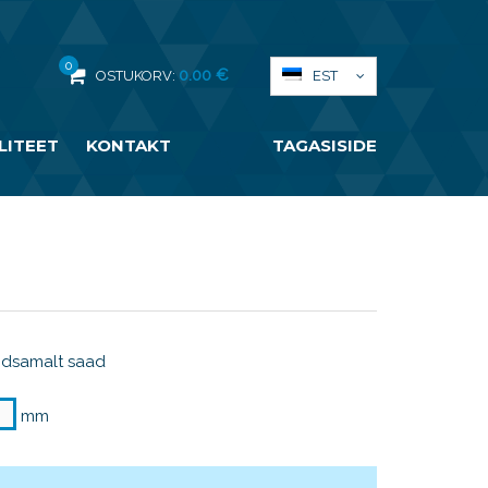
0
0.00
€
EST
OSTUKORV:
LITEET
KONTAKT
TAGASISIDE
odsamalt saad
mm