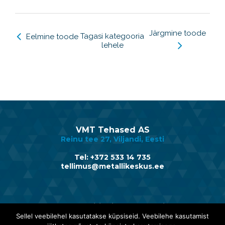
Järgmine toode
Tagasi kategooria
Eelmine toode
lehele
VMT Tehased AS
Reinu tee 27, Viljandi, Eesti
Tel: +372 533 14 735
tellimus@metallikeskus.ee
Avaleht
Müügitingimused
Privaatsus
Sellel veebilehel kasutatakse küpsiseid. Veebilehe kasutamist
Infomaterjalid
Metallikeskusest
Kvaliteet