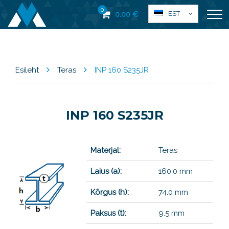
0
EST
0.00
€
Esileht
Teras
INP 160 S235JR
INP 160 S235JR
Materjal:
Teras
Laius (a):
160.0 mm
Kõrgus (h):
74.0 mm
Paksus (t):
9.5 mm