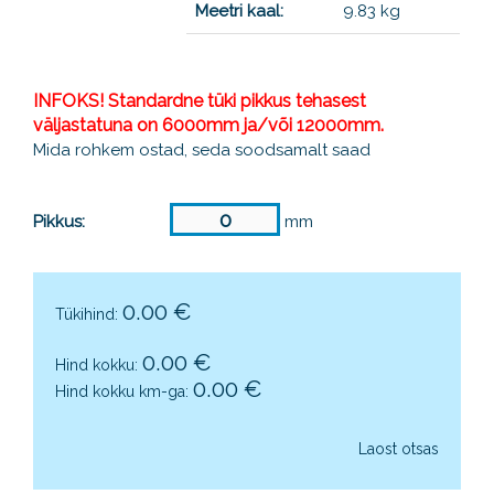
Meetri kaal:
9.83 kg
INFOKS! Standardne tüki pikkus tehasest
väljastatuna on 6000mm ja/või 12000mm.
Mida rohkem ostad, seda soodsamalt saad
Pikkus:
mm
0.00
€
Tükihind:
0.00
€
Hind kokku:
0.00
€
Hind kokku km-ga:
Laost otsas