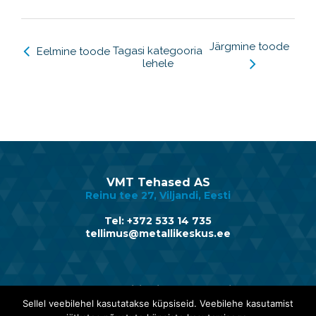
Järgmine toode
Tagasi kategooria
Eelmine toode
lehele
VMT Tehased AS
Reinu tee 27, Viljandi, Eesti
Tel: +372 533 14 735
tellimus@metallikeskus.ee
Avaleht
Müügitingimused
Privaatsus
Sellel veebilehel kasutatakse küpsiseid. Veebilehe kasutamist
Infomaterjalid
Metallikeskusest
Kvaliteet