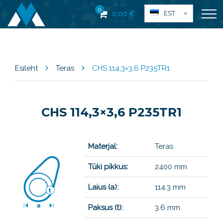
0
EST
0.00
€
Esileht
Teras
CHS 114,3×3,6 P235TR1
CHS 114,3×3,6 P235TR1
Materjal:
Teras
Tüki pikkus:
2400 mm
Laius (a):
114.3 mm
Paksus (t):
3.6 mm